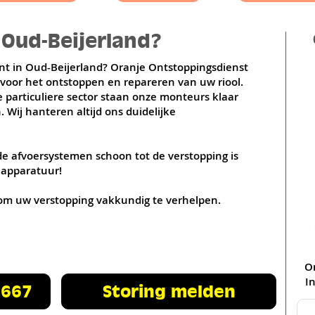
 Oud-Beijerland?
Hellevoetsluis
Rotterdam
ont in Oud-Beijerland? Oranje Ontstoppingsdienst
f voor het ontstoppen en repareren van uw riool.
e particuliere sector staan onze monteurs klaar
 Wij hanteren altijd ons duidelijke
 afvoersystemen schoon tot de verstopping is
 apparatuur!
se om uw verstopping vakkundig te verhelpen.
O
In
 667
Storing melden