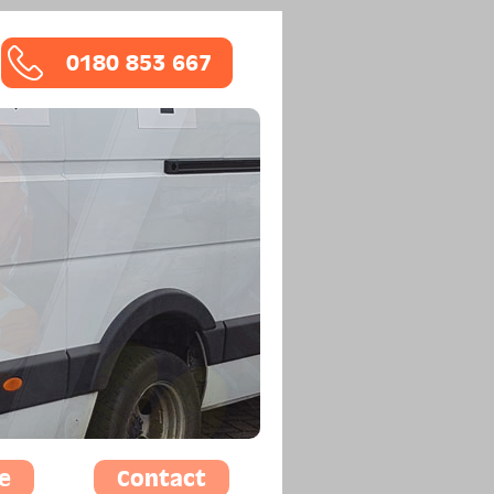
0180 853 667
e
Contact