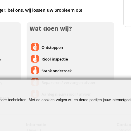
ger, bel ons, wij lossen uw probleem op!
Wat doen wij?
Ontstoppen
Riool inspectie
e
Stank onderzoek
Repareren / vervangen afvoer
n
Aanleg nieuw riool / afvoer
ingen
jkbare technieken. Met de cookies volgen wij en derde partijen jouw internetg
Informatie
Contac
Devel 3
info@o