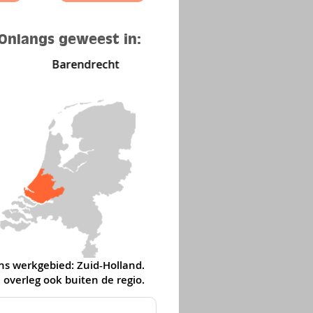
Onlangs geweest in:
Barendrecht
Den Haag
ns werkgebied: Zuid-Holland.
 overleg ook buiten de regio
.