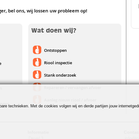
ger, bel ons, wij lossen uw probleem op!
Wat doen wij?
Ontstoppen
Riool inspectie
e
Stank onderzoek
Repareren / vervangen afvoer
n
Aanleg nieuw riool / afvoer
ingen
jkbare technieken. Met de cookies volgen wij en derde partijen jouw internetg
Informatie
Contac
Devel 3
info@o