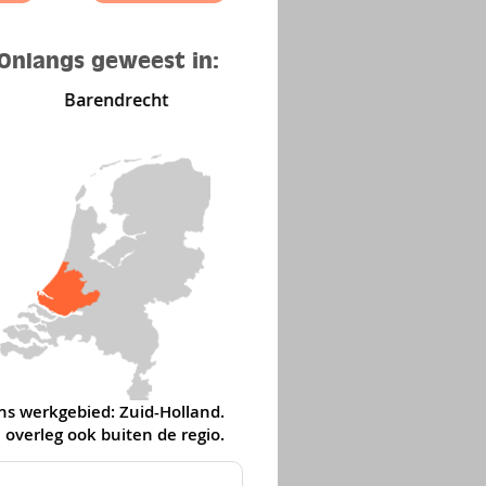
Onlangs geweest in:
Barendrecht
Den Haag
ns werkgebied: Zuid-Holland.
 overleg ook buiten de regio
.