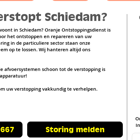
verstopt Schiedam?
Hellevoetsluis
Rotterdam
u woont in Schiedam? Oranje Ontstoppingsdienst is
voor het ontstoppen en repareren van uw
ring in de particuliere sector staan onze
m op te lossen. Wij hanteren altijd ons
 afvoersystemen schoon tot de verstopping is
 apparatuur!
se om uw verstopping vakkundig te verhelpen.
O
In
 667
Storing melden