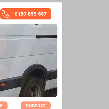
0180 853 667
e
Contact