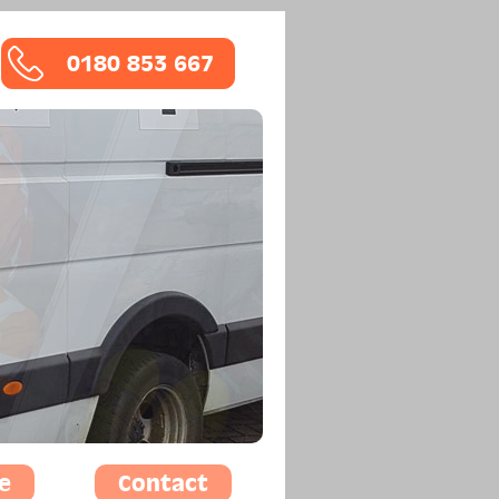
0180 853 667
e
Contact