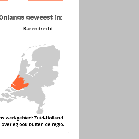
Onlangs geweest in:
Barendrecht
Den Haag
ns werkgebied: Zuid-Holland.
 overleg ook buiten de regio
.