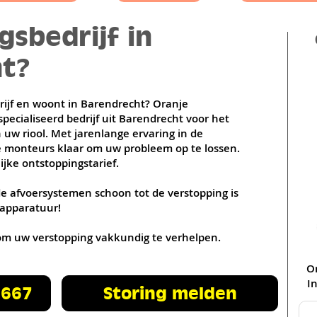
sbedrijf in
t?
Hellevoetsluis
Rotterdam
ijf en woont in Barendrecht? Oranje
pecialiseerd bedrijf uit Barendrecht voor het
uw riool. Met jarenlange ervaring in de
ze monteurs klaar om uw probleem op te lossen.
ijke ontstoppingstarief.
 afvoersystemen schoon tot de verstopping is
 apparatuur!
se om uw verstopping vakkundig te verhelpen.
O
In
 667
Storing melden