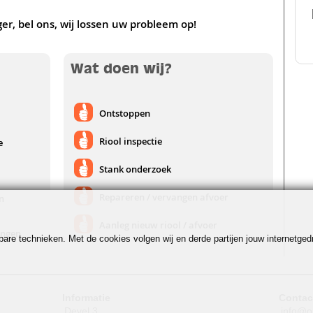
ger, bel ons, wij lossen uw probleem op!
Wat doen wij?
Ontstoppen
Riool inspectie
e
Stank onderzoek
Repareren / vervangen afvoer
n
Aanleg nieuw riool / afvoer
ingen
jkbare technieken. Met de cookies volgen wij en derde partijen jouw internetg
Informatie
Contac
Devel 3
info@o